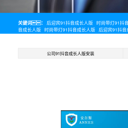
关键词：
后迎宾91抖音成长人版
时尚带灯91抖
音成长人版
时尚带灯91抖音成长人版
后迎宾91抖
公司91抖音成长人版安装