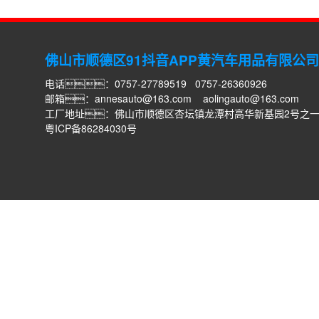
佛山市顺德区91抖音APP黄汽车用品有限公司
电话：0757-27789519 0757-26360926
邮箱：
annesauto@163.com
aolingauto@163.com
工厂地址：佛山市顺德区杏坛镇龙潭村高华新基园2号之
粤ICP备86284030号