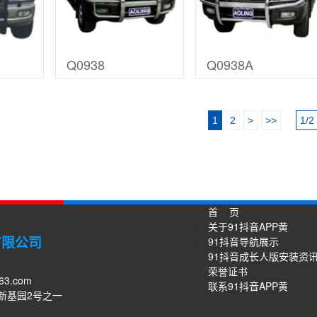
Q0938
Q0938A
1
2
>
>>
1/2
首 页
关于91抖音APP黄
有限公司
91抖音导航展示
91抖音成长人版安装资
荣誉证书
63.com
联系91抖音APP黄
新基园2号之一