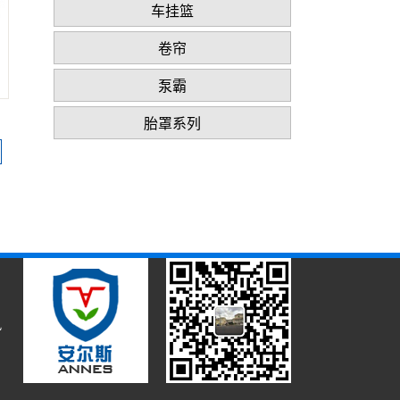
车挂篮
卷帘
泵霸
胎罩系列
讯