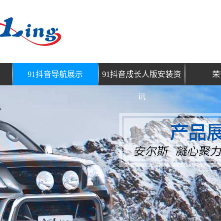
91抖音导航展示
91抖音成长人版安装资
荣
讯