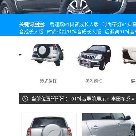
关键词：
后迎宾91抖音成长人版
时尚带灯91抖
音成长人版
时尚带灯91抖音成长人版
后迎宾91抖
后杠
澳式后杠
优雅前杠
展翅
当前位置：
91抖音导航展示
»
丰田车系
»